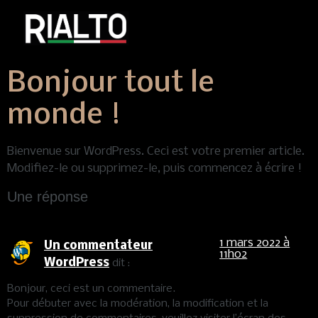
Bonjour tout le
monde !
Bienvenue sur WordPress. Ceci est votre premier article.
Modifiez-le ou supprimez-le, puis commencez à écrire !
Une réponse
1 mars 2022 à
Un commentateur
11h02
WordPress
dit :
Bonjour, ceci est un commentaire.
Pour débuter avec la modération, la modification et la